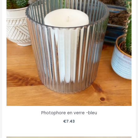
Photophore en verre -bleu
€
7.43