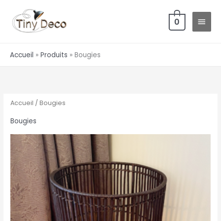
Aller
MEN
au
0
PRIN
contenu
Accueil
Produits
Bougies
Accueil
/ Bougies
Bougies