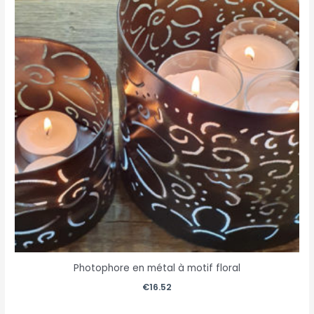
Photophore en métal à motif floral
€
16.52