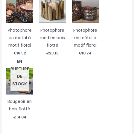
Photophore
Photophore
Photophore
en métal à
rond en bois
en métal à
motif floral
flotté
motif floral
€
16.52
€
23.13
€
10.74
EN
RUPTURE
DE
STOCK
Bougeoir en
bois flotté
€
14.04