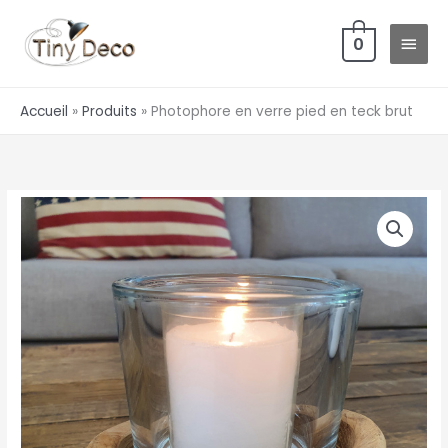
Aller
MEN
au
0
PRIN
contenu
Accueil
Produits
Photophore en verre pied en teck brut
quantité
de
Photophore
en
verre
pied
en
teck
brut