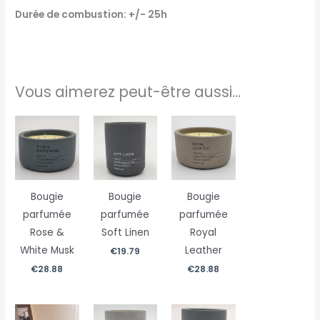
Durée de combustion: +/- 25h
Vous aimerez peut-être aussi…
Bougie
Bougie
Bougie
parfumée
parfumée
parfumée
Rose &
Soft Linen
Royal
White Musk
Leather
€
19.79
€
28.88
€
28.88