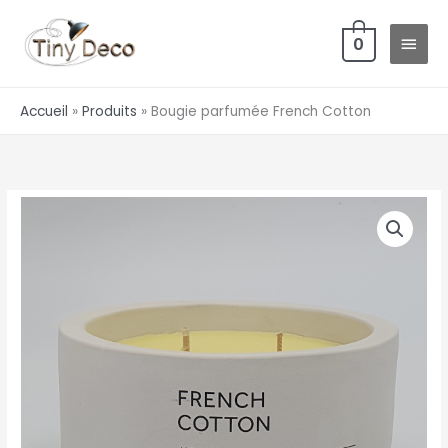
Aller
MEN
au
0
PRIN
contenu
Accueil
Produits
Bougie parfumée French Cotton
quantité
de
Bougie
parfumée
French
Cotton