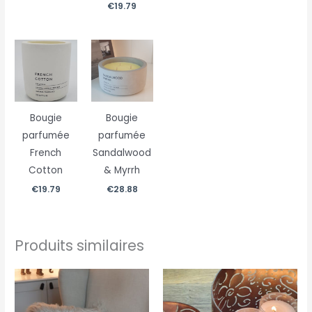
€
19.79
Bougie
Bougie
parfumée
parfumée
French
Sandalwood
Cotton
& Myrrh
€
19.79
€
28.88
Produits similaires