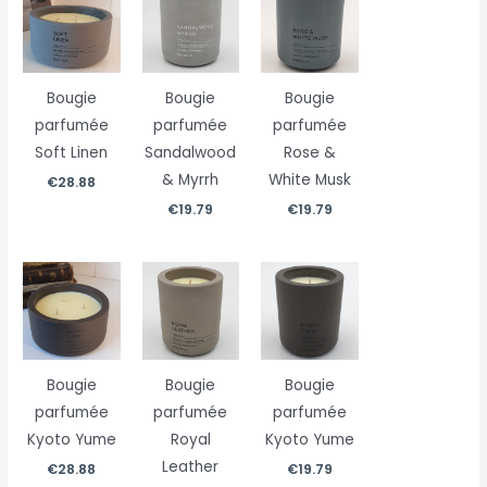
Bougie
Bougie
Bougie
parfumée
parfumée
parfumée
Soft Linen
Sandalwood
Rose &
& Myrrh
White Musk
€
28.88
€
19.79
€
19.79
Bougie
Bougie
Bougie
parfumée
parfumée
parfumée
Kyoto Yume
Royal
Kyoto Yume
Leather
€
28.88
€
19.79