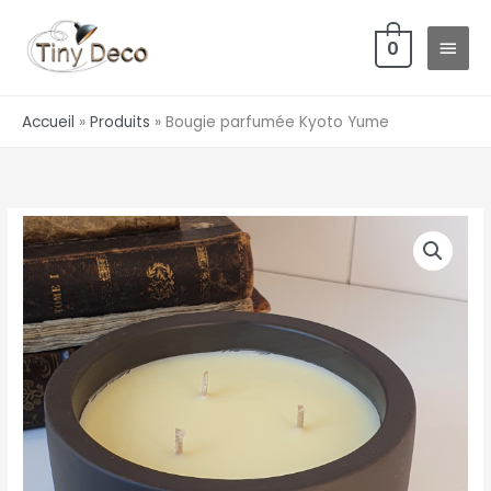
Aller
MEN
au
0
PRIN
contenu
Accueil
Produits
Bougie parfumée Kyoto Yume
quantité
de
Bougie
parfumée
Kyoto
Yume