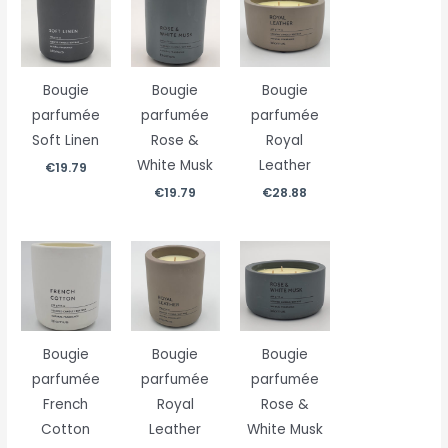
Bougie
Bougie
Bougie
parfumée
parfumée
parfumée
Soft Linen
Rose &
Royal
White Musk
Leather
€
19.79
€
19.79
€
28.88
Bougie
Bougie
Bougie
parfumée
parfumée
parfumée
French
Royal
Rose &
Cotton
Leather
White Musk