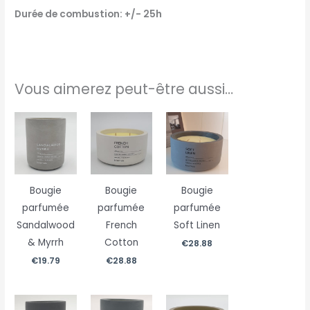
Durée de combustion: +/- 25h
Vous aimerez peut-être aussi…
Bougie
Bougie
Bougie
parfumée
parfumée
parfumée
Sandalwood
French
Soft Linen
& Myrrh
Cotton
€
28.88
€
19.79
€
28.88