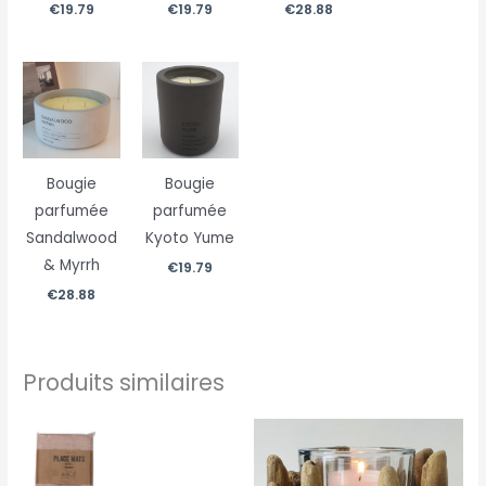
€
19.79
€
19.79
€
28.88
Bougie
Bougie
parfumée
parfumée
Sandalwood
Kyoto Yume
& Myrrh
€
19.79
€
28.88
Produits similaires