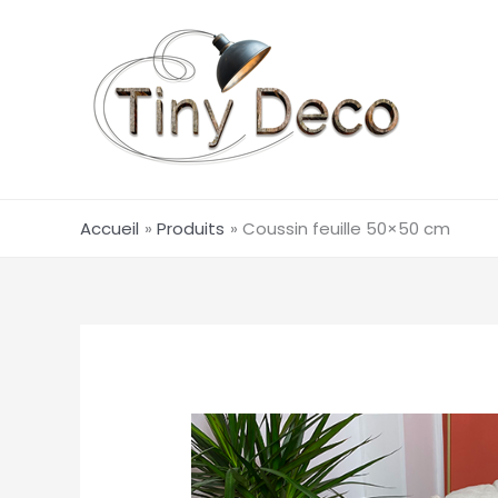
Aller
au
contenu
Accueil
Produits
Coussin feuille 50×50 cm