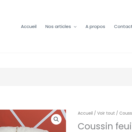
Accueil
Nos articles
A propos
Contac
quantité
Accueil
/
Voir tout
/ Couss
de
Coussin feu
Coussin