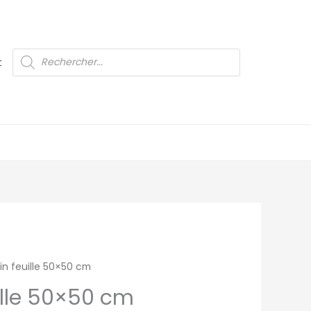
Recherche
t
de
produits
in feuille 50×50 cm
ille 50×50 cm