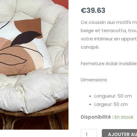
feuille
€
39.63
50x50
cm
Ce coussin aux motifs mi
beige et terracotta, tr
votre intérieur en appo
canapé.
Fermeture éclair invisible
Dimensions:
Longueur: 50 cm
Largeur: 50 cm
Disponibilité :
En stock
AJOUTER AU