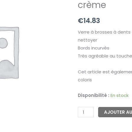
crème
à
brosse
€
14.83
à
dents
Verre à brosses à dents 
crème
nettoyer
Bords incurvés
Très agréable au toucher
Cet article est égaleme
coloris
Disponibilité :
En stock
AJOUTER AU