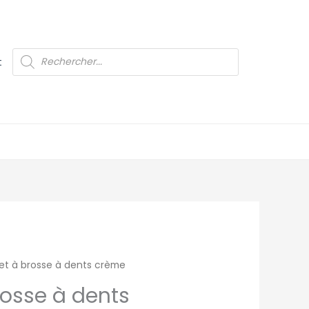
Recherche
t
de
produits
et à brosse à dents crème
rosse à dents