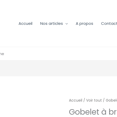
Accueil
Nos articles
A propos
Contac
me
quantité
Accueil
/
Voir tout
/ Gobel
de
Gobelet à b
Gobelet