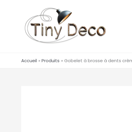
Aller
au
contenu
Accueil
Produits
Gobelet à brosse à dents crè