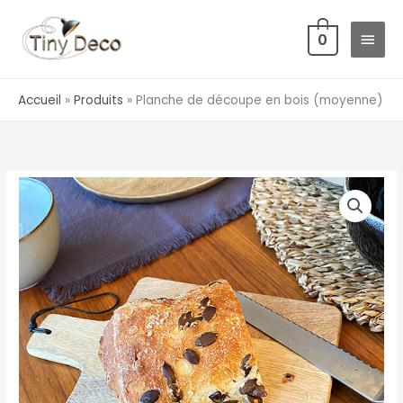
Aller
MEN
au
0
PRIN
contenu
Accueil
Produits
Planche de découpe en bois (moyenne)
quantité
de
Planche
de
découpe
en
bois
(moyenne)