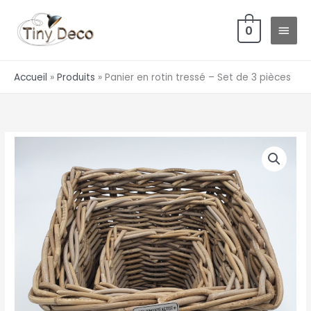
Aller
MEN
au
0
PRIN
contenu
Accueil
Produits
Panier en rotin tressé – Set de 3 pièces
quantité
de
Panier
en
rotin
tressé
-
Set
de
3