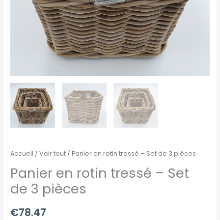
pièces
Accueil
/
Voir tout
/ Panier en rotin tressé – Set de 3 pièces
Panier en rotin tressé – Set
de 3 pièces
€
78.47