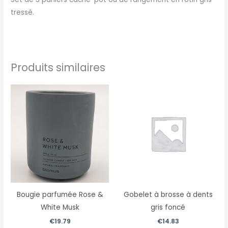
tressé.
Produits similaires
Bougie parfumée Rose &
Gobelet à brosse à dents
White Musk
gris foncé
€
19.79
€
14.83